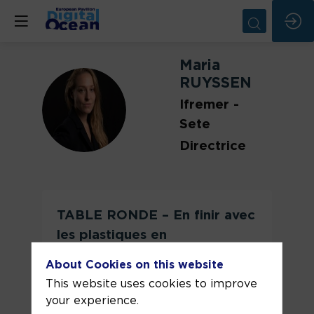
Maria
RUYSSEN
Ifremer -
MR
Sete
Directrice
TABLE RONDE – En finir avec
les plastiques en
Méditerranée !!!
About Cookies on this website
TABLE RONDE
This website uses cookies to improve
your experience.
Animation
: