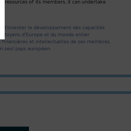
ual resources of its members, it can undertake
on d'orienter le développement des capacités
x citoyens d'Europe et du monde entier.
financières et intellectuelles de ses membres,
n seul pays européen.