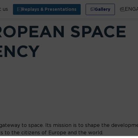
 us
ENG
Replays & Presentations
Gallery
ROPEAN SPACE
ENCY
teway to space. Its mission is to shape the developmen
s to the citizens of Europe and the world.