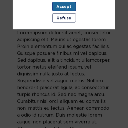
Accept
Refuse
Lorem ipsum dolor sit amet, consectetur
adipiscing elit. Mauris ut egestas lorem.
Proin elementum dui ac egestas facilisis.
Quisque posuere finibus mi vel dapibus.
Sed dapibus, elit a tincidunt ullamcorper,
tortor metus eleifend ipsum, vel
dignissim nulla justo at lectus.
Suspendisse vel augue metus. Nullam
hendrerit placerat ligula, ac consectetur
turpis rhoncus id. Sed nec magna arcu.
Curabitur nisl orci, aliquam eu convallis
non, mattis eu lectus. Aenean commodo
a odio id rutrum. Duis molestie lorem
augue, non placerat sem viverra ut.